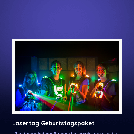
Lasertag Geburtstagspaket
-
3 actiongeladene Runden Laserspiel
pro Kind für