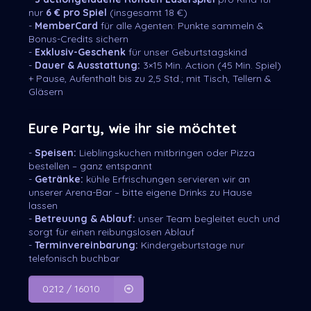
nur
6 € pro Spiel
(insgesamt 18 €)
-
MemberCard
für alle Agenten: Punkte sammeln &
Bonus-Credits sichern
-
Exklusiv-Geschenk
für unser Geburtstagskind
-
Dauer & Ausstattung:
3×15 Min. Action (45 Min. Spiel)
+ Pause, Aufenthalt bis zu 2,5 Std.; mit Tisch, Tellern &
Gläsern
Eure Party, wie ihr sie möchtet
-
Speisen:
Lieblingskuchen mitbringen oder Pizza
bestellen – ganz entspannt
-
Getränke:
kühle Erfrischungen servieren wir an
unserer Arena-Bar – bitte eigene Drinks zu Hause
lassen
-
Betreuung & Ablauf:
unser Team begleitet euch und
sorgt für einen reibungslosen Ablauf
-
Terminvereinbarung:
Kindergeburtstage nur
telefonisch buchbar
0212 / 16010